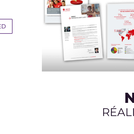
ED
RÉAL