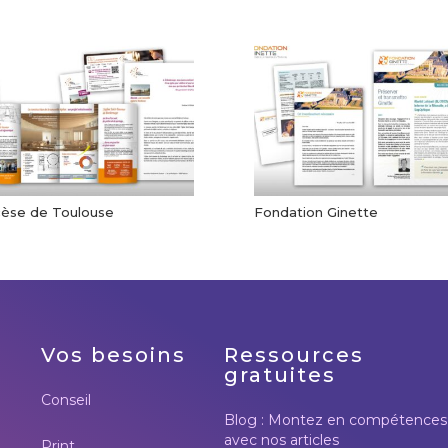
cèse de Toulouse
Fondation Ginette
Vos besoins
Ressources
gratuites
Conseil
Blog : Montez en compétences
avec nos articles
Print