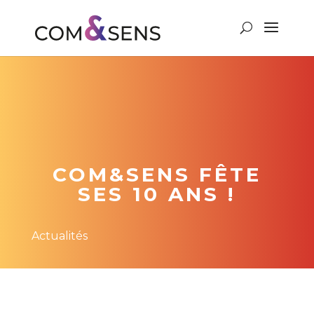
COM&SENS FÊTE
SES 10 ANS !
Actualités